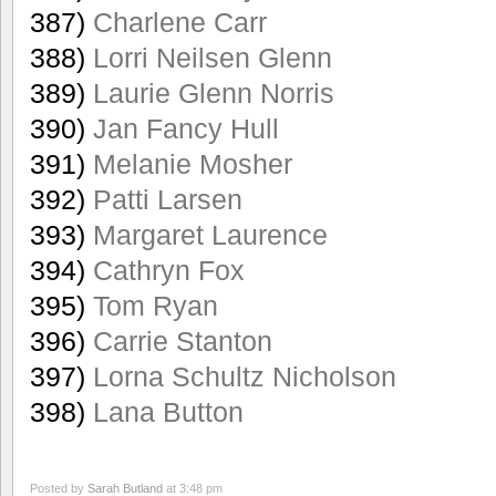
387)
Charlene Carr
388)
Lorri Neilsen Glenn
389)
Laurie Glenn Norris
390)
Jan Fancy Hull
391)
Melanie Mosher
392)
Patti Larsen
393)
Margaret Laurence
394)
Cathryn Fox
395)
Tom Ryan
396)
Carrie Stanton
397)
Lorna Schultz Nicholson
398)
Lana Button
Posted by
Sarah Butland
at 3:48 pm