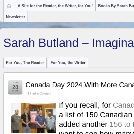
A Site for the Reader, the Writer, for You!
Books By Sarah Bu
Newsletter
Sarah Butland – Imagina
For You, The Reader
For You, the Writer
Jun
Canada Day 2024 With More Cana
28
2024
If I Had a Column
If you recall, for
Canad
a list of 150 Canadian 
added another
156 to t
want to see how many